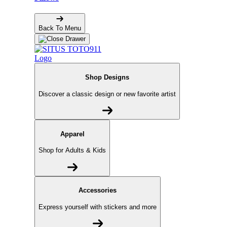
Back To Menu
Shop Designs
Discover a classic design or new favorite artist
Apparel
Shop for Adults & Kids
Accessories
Express yourself with stickers and more