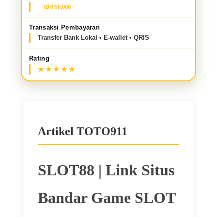
IDR 50,000
Transaksi Pembayaran
Transfer Bank Lokal • E-wallet • QRIS
Rating
Artikel TOTO911
SLOT88 | Link Situs
Bandar Game SLOT