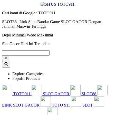
Cari kami di Google : TOTO911
SLOT88 | Link Situs Bandar Game SLOT GACOR Dengan
Jaminan Maxwin Tertinggi
Depo Minimal Wede Maksimal
Slot Gacor Hari Ini Terupdate
Explore Categories
Popular Products
TOTO911
SLOT GACOR
SLOT88
LINK SLOT GACOR
TOTO 911
SLOT