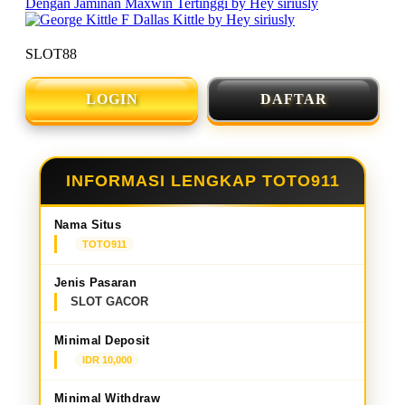
SLOT88
LOGIN
DAFTAR
INFORMASI LENGKAP TOTO911
Nama Situs
TOTO911
Jenis Pasaran
SLOT GACOR
Minimal Deposit
IDR 10,000
Minimal Withdraw