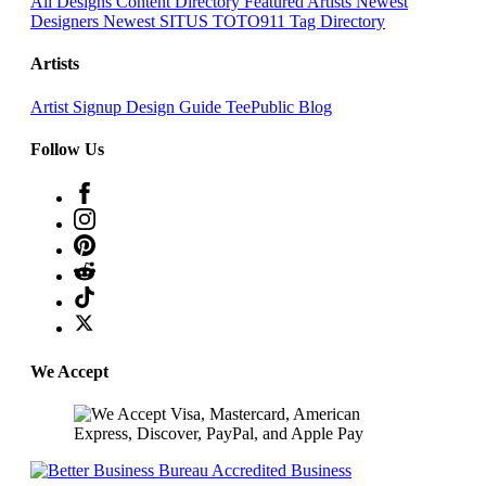
All Designs
Content Directory
Featured Artists
Newest
Designers
Newest SITUS TOTO911
Tag Directory
Artists
Artist Signup
Design Guide
TeePublic Blog
Follow Us
We Accept